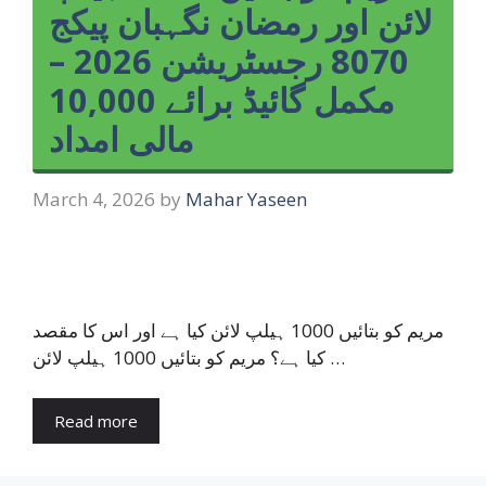
لائن اور رمضان نگہبان پیکج
8070 رجسٹریشن 2026 –
مکمل گائیڈ برائے 10,000
مالی امداد
March 4, 2026
by
Mahar Yaseen
مریم کو بتائیں 1000 ہیلپ لائن کیا ہے اور اس کا مقصد
کیا ہے؟ مریم کو بتائیں 1000 ہیلپ لائن …
Read more