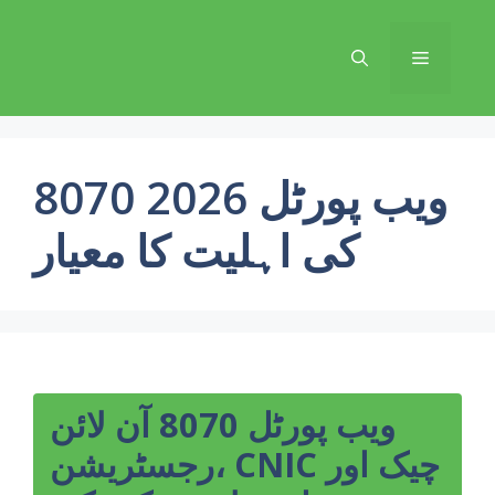
Skip
to
Menu
content
8070 ویب پورٹل 2026
کی اہلیت کا معیار
ویب پورٹل 8070 آن لائن
رجسٹریشن، CNIC چیک اور