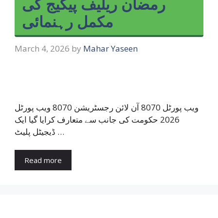
رمضان ریلیف پیکیج کی
مکمل رہنمائی
March 4, 2026
by
Mahar Yaseen
ویب پورٹل 8070 آن لائن رجسٹریشن 8070 ویب پورٹل
2026 حکومت کی جانب سے متعارف کرایا گیا ایک
ڈیجیٹل پلیٹ …
Read more